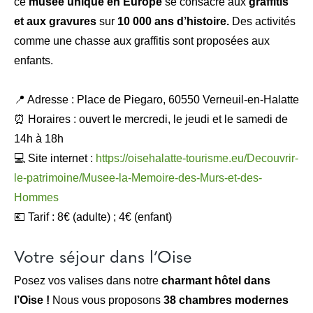
ce
musée unique en Europe
se consacre aux
graffitis
et aux gravures
sur
10 000 ans d’histoire.
Des activités
comme une chasse aux graffitis sont proposées aux
enfants.
📍 Adresse : Place de Piegaro, 60550 Verneuil-en-Halatte
⏰ Horaires : ouvert le mercredi, le jeudi et le samedi de
14h à 18h
💻 Site internet :
https://oisehalatte-tourisme.eu/Decouvrir-
le-patrimoine/Musee-la-Memoire-des-Murs-et-des-
Hommes
💶 Tarif : 8€ (adulte) ; 4€ (enfant)
Votre séjour dans l’Oise
Posez vos valises dans notre
charmant hôtel dans
l’Oise !
Nous vous proposons
38 chambres modernes