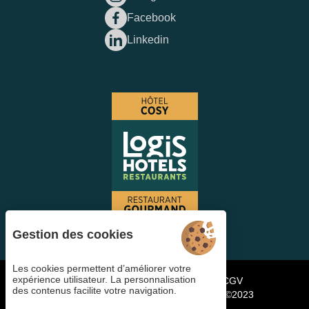
Facebook
Linkedin
Gestion des cookies
Les cookies permettent d’améliorer votre
expérience utilisateur. La personnalisation
Gestion des cookies
FAQ
Candidater
CGV
des contenus facilite votre navigation.
Mentions légales
Plan du site
Copyright ©2023