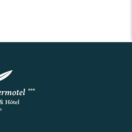
rmotel ***
& Hôtel
s