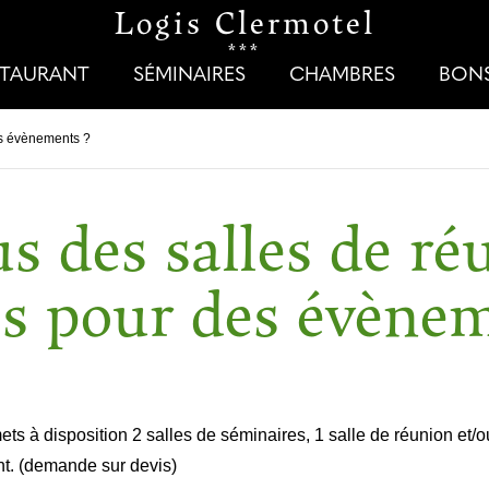
Logis Clermotel
***
STAURANT
SÉMINAIRES
CHAMBRES
BON
es évènements ?
s des salles de ré
es pour des évènem
ets à disposition 2 salles de séminaires, 1 salle de réunion et/ou
nt. (demande sur devis)