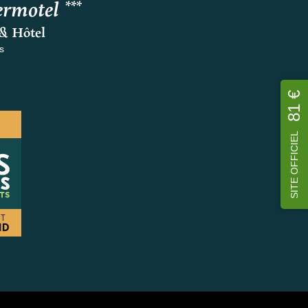
rmotel ***
& Hôtel
s
81 €
SITE OFFICIEL