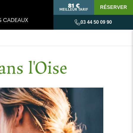
81 €
RÉSERVER
MEILLEUR TARIF
S CADEAUX
03 44 50 09 90
ns l'Oise