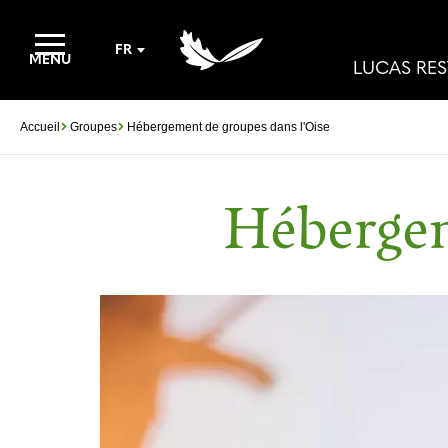
FR
MENU
LUCAS RE
Accueil
Groupes
Hébergement de groupes dans l'Oise
Hébergem