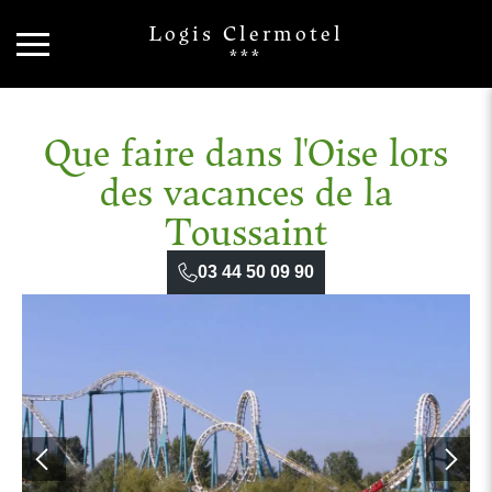
Logis Clermotel
***
Que faire dans l'Oise lors
des vacances de la
Toussaint
03 44 50 09 90