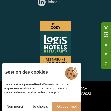
Linkedin
81 €
SITE OFFICIEL
Gestion des cookies
Les cookies permettent d’améliorer votre
expérience utilisateur. La personnalisation
Gestion des cookies
FAQ
Candidater
CGV
des contenus facilite votre navigation.
Mentions légales
Plan du site
Copyright ©2023
Non merci
Je choisis
Ok pour moi
RÉSERVER
FR