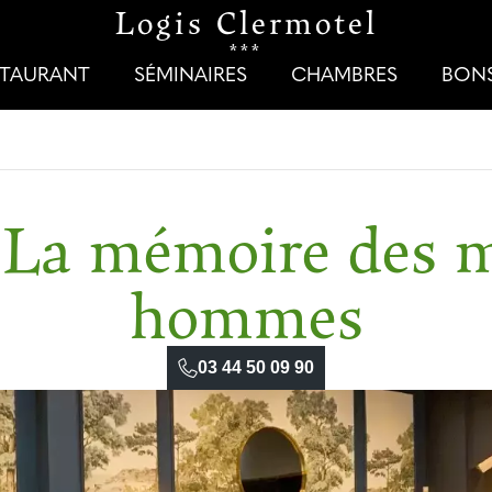
Logis Clermotel
***
STAURANT
SÉMINAIRES
CHAMBRES
BON
La mémoire des m
hommes
03 44 50 09 90