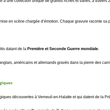
e à une collection unique de graffitis riches et variés, à traver
 mise en scène chargée d’émotion. Chaque gravure raconte sa pr
tis datant de la
Première et Seconde Guerre mondiale.
nglais, américains et allemands gravés dans la pierre des carr
giques
iques découvertes à Verneuil-en-Halatte et qui datent de la Pr