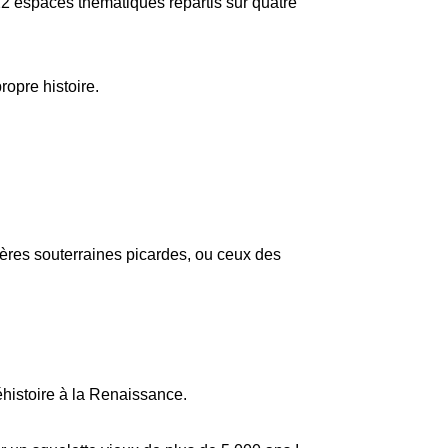
s 22 espaces thématiques répartis sur quatre
opre histoire.
ières souterraines picardes, ou ceux des
éhistoire à la Renaissance.