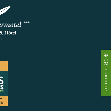
rmotel ***
& Hôtel
s
81 €
SITE OFFICIEL