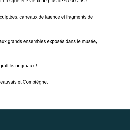
 un squelette vieux de plus de 5 000 ans !
sculptées, carreaux de faïence et fragments de
âce aux grands ensembles exposés dans le musée,
ffitis originaux !
 Beauvais et Compiègne.