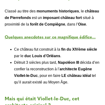
Classé au titre des
monuments historiques
, le
château
de Pierrefonds
est un
imposant château fort
situé à
proximité de la
forêt de Compiègne
, dans l’
Oise
.
Quelques anecdotes sur ce magnifique édifice...
Ce château fut construit à la
fin du XIVème siècle
par le
duc Louis d’Orléans
.
Détruit 3 siècles plus tard,
Napoléon III
décida d’en
confier la reconstruction à l’
architecte Eugène
Viollet-le-Duc
, pour en faire
LE château idéal
tel
qu’il aurait existé au Moyen Âge.
​Mais qui était Viollet-le-Duc, cet